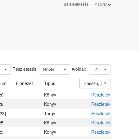
Bejelentkezés
#/oldal:
Részletezés:
Rövid
12
tum
Előnézet
Típus
Hosszú, példányokkal
26
Könyv
Részletek
26
Könyv
Részletek
23]
Tárgy
Részletek
25
Könyv
Részletek
25
Könyv
Részletek