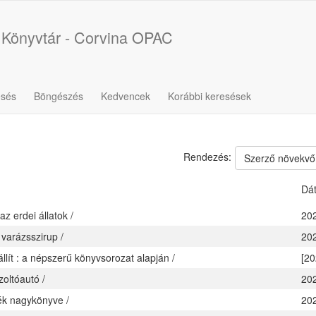
 Könyvtár - Corvina OPAC
esés
Böngészés
Kedvencek
Korábbi keresések
Rendezés:
Szerző növekvő
Dá
z erdei állatok /
20
 varázsszirup /
20
llít : a népszerű könyvsorozat alapján /
[20
zoltóautó /
20
k nagykönyve /
20