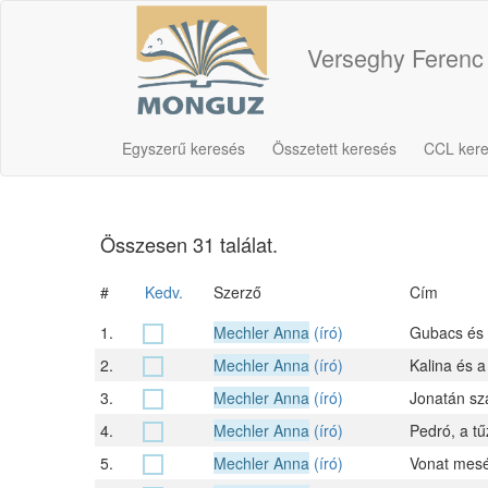
Verseghy Ferenc
Egyszerű keresés
Összetett keresés
CCL ker
Összesen 31 találat.
#
Kedv.
Szerző
Cím
1.
Mechler Anna
(író)
Gubacs és a
2.
Mechler Anna
(író)
Kalina és a
3.
Mechler Anna
(író)
Jonatán szá
4.
Mechler Anna
(író)
Pedró, a tű
5.
Mechler Anna
(író)
Vonat mesé