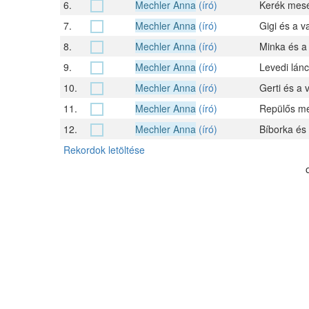
6.
Mechler Anna
(író)
Kerék mesé
7.
Mechler Anna
(író)
Gigi és a v
8.
Mechler Anna
(író)
Minka és a 
9.
Mechler Anna
(író)
Levedi lánc
10.
Mechler Anna
(író)
Gerti és a
11.
Mechler Anna
(író)
Repülős me
12.
Mechler Anna
(író)
Bíborka és 
Rekordok letöltése