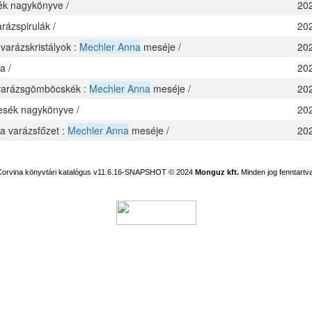
k nagykönyve /
20
arázspirulák /
20
varázskristályok :
Mechler Anna
meséje /
20
a /
20
 varázsgömböcskék :
Mechler Anna
meséje /
20
sék nagykönyve /
20
a varázsfőzet :
Mechler Anna
meséje /
20
Corvina könyvtári katalógus v11.6.16-SNAPSHOT
© 2024
Monguz kft.
Minden jog fenntartva