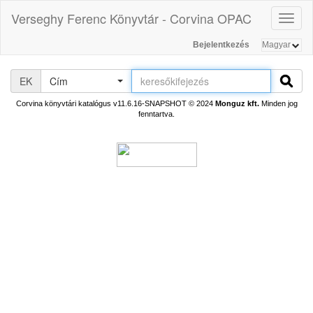
Verseghy Ferenc Könyvtár - Corvina OPAC
Toggl
naviga
Bejelentkezés
EK
Cím
Corvina könyvtári katalógus v11.6.16-SNAPSHOT
© 2024
Monguz kft.
Minden jog
fenntartva.