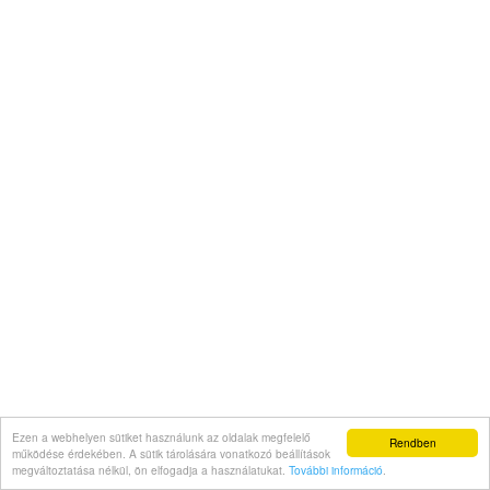
Ezen a webhelyen sütiket használunk az oldalak megfelelő
Rendben
működése érdekében. A sütik tárolására vonatkozó beállítások
megváltoztatása nélkül, ön elfogadja a használatukat.
További információ
.