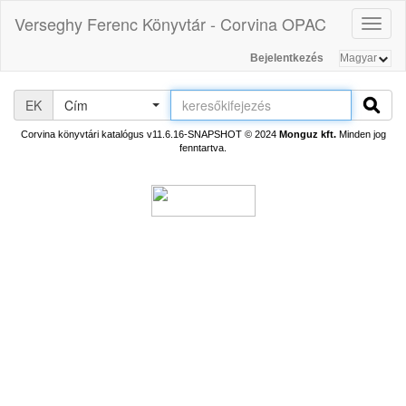
Verseghy Ferenc Könyvtár - Corvina OPAC
Toggl
naviga
Bejelentkezés
EK
Cím
Corvina könyvtári katalógus v11.6.16-SNAPSHOT
© 2024
Monguz kft.
Minden jog
fenntartva.