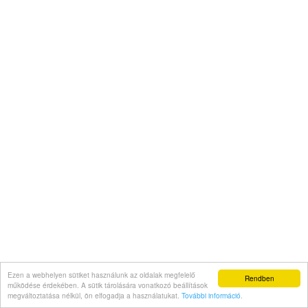
Ezen a webhelyen sütiket használunk az oldalak megfelelő
Rendben
működése érdekében. A sütik tárolására vonatkozó beállítások
megváltoztatása nélkül, ön elfogadja a használatukat.
További információ
.