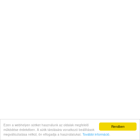
Ezen a webhelyen sütiket használunk az oldalak megfelelő
Rendben
működése érdekében. A sütik tárolására vonatkozó beállítások
megváltoztatása nélkül, ön elfogadja a használatukat.
További információ
.