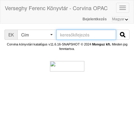
Verseghy Ferenc Könyvtár - Corvina OPAC
Toggl
naviga
Bejelentkezés
EK
Cím
Corvina könyvtári katalógus v11.6.16-SNAPSHOT
© 2024
Monguz kft.
Minden jog
fenntartva.