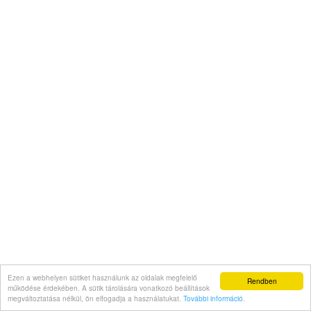
Ezen a webhelyen sütiket használunk az oldalak megfelelő
Rendben
működése érdekében. A sütik tárolására vonatkozó beállítások
megváltoztatása nélkül, ön elfogadja a használatukat.
További információ
.