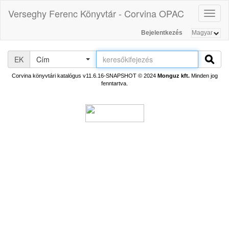
Verseghy Ferenc Könyvtár - Corvina OPAC
Toggl
naviga
Bejelentkezés
EK
Cím
Corvina könyvtári katalógus v11.6.16-SNAPSHOT
© 2024
Monguz kft.
Minden jog
fenntartva.