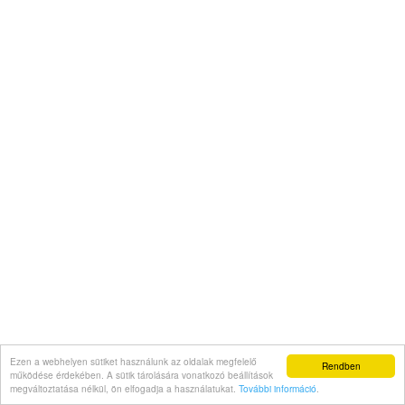
Ezen a webhelyen sütiket használunk az oldalak megfelelő
Rendben
működése érdekében. A sütik tárolására vonatkozó beállítások
megváltoztatása nélkül, ön elfogadja a használatukat.
További információ
.