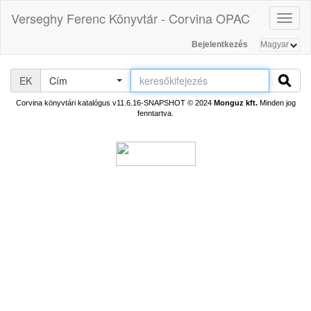
Verseghy Ferenc Könyvtár - Corvina OPAC
Toggl
naviga
Bejelentkezés
EK
Cím
Corvina könyvtári katalógus v11.6.16-SNAPSHOT
© 2024
Monguz kft.
Minden jog
fenntartva.