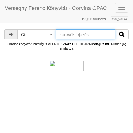
Verseghy Ferenc Könyvtár - Corvina OPAC
Toggl
naviga
Bejelentkezés
EK
Cím
Corvina könyvtári katalógus v11.6.16-SNAPSHOT
© 2024
Monguz kft.
Minden jog
fenntartva.