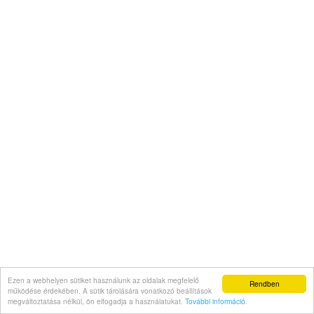
Ezen a webhelyen sütiket használunk az oldalak megfelelő
Rendben
működése érdekében. A sütik tárolására vonatkozó beállítások
megváltoztatása nélkül, ön elfogadja a használatukat.
További információ
.