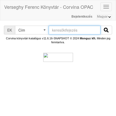
Verseghy Ferenc Könyvtár - Corvina OPAC
Toggl
naviga
Bejelentkezés
EK
Cím
Corvina könyvtári katalógus v11.6.16-SNAPSHOT
© 2024
Monguz kft.
Minden jog
fenntartva.