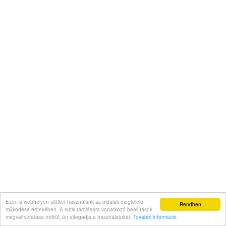
Ezen a webhelyen sütiket használunk az oldalak megfelelő
Rendben
működése érdekében. A sütik tárolására vonatkozó beállítások
megváltoztatása nélkül, ön elfogadja a használatukat.
További információ
.