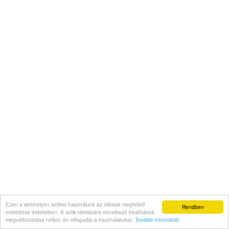
Ezen a webhelyen sütiket használunk az oldalak megfelelő
Rendben
működése érdekében. A sütik tárolására vonatkozó beállítások
megváltoztatása nélkül, ön elfogadja a használatukat.
További információ
.