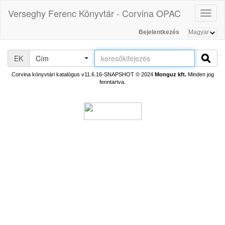
Verseghy Ferenc Könyvtár - Corvina OPAC
Toggl
naviga
Bejelentkezés
EK
Cím
Corvina könyvtári katalógus v11.6.16-SNAPSHOT
© 2024
Monguz kft.
Minden jog
fenntartva.