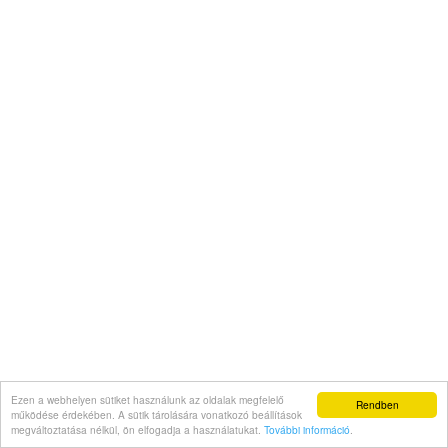
Ezen a webhelyen sütiket használunk az oldalak megfelelő
Rendben
működése érdekében. A sütik tárolására vonatkozó beállítások
megváltoztatása nélkül, ön elfogadja a használatukat.
További információ
.