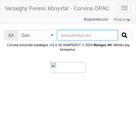
Verseghy Ferenc Könyvtár - Corvina OPAC
Toggl
naviga
Bejelentkezés
EK
Cím
Corvina könyvtári katalógus v11.6.16-SNAPSHOT
© 2024
Monguz kft.
Minden jog
fenntartva.