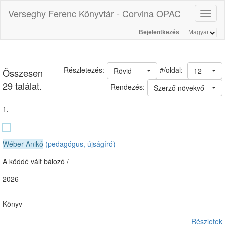
Verseghy Ferenc Könyvtár - Corvina OPAC
Toggl
naviga
Bejelentkezés
#/oldal:
Részletezés:
Rövid
12
Összesen
29 találat.
Rendezés:
Szerző növekvő
1.
Wéber Anikó
(pedagógus, újságíró)
A köddé vált bálozó /
2026
Könyv
Részletek