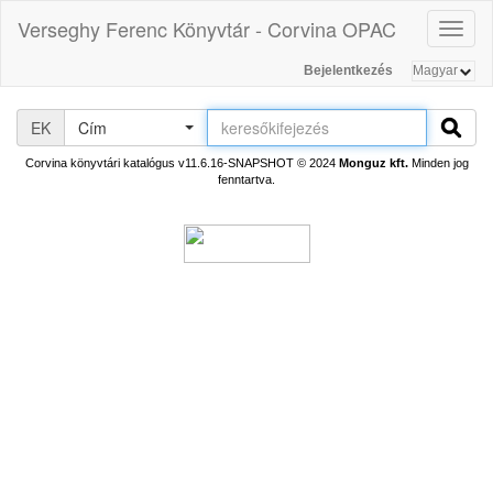
Verseghy Ferenc Könyvtár - Corvina OPAC
Toggl
naviga
Bejelentkezés
EK
Cím
Corvina könyvtári katalógus v11.6.16-SNAPSHOT
© 2024
Monguz kft.
Minden jog
fenntartva.