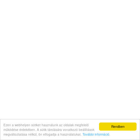
Ezen a webhelyen sütiket használunk az oldalak megfelelő
Rendben
működése érdekében. A sütik tárolására vonatkozó beállítások
megváltoztatása nélkül, ön elfogadja a használatukat.
További információ
.