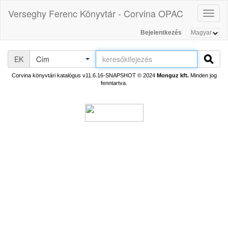
Verseghy Ferenc Könyvtár - Corvina OPAC
Toggl
naviga
Bejelentkezés
EK
Cím
Corvina könyvtári katalógus v11.6.16-SNAPSHOT
© 2024
Monguz kft.
Minden jog
fenntartva.