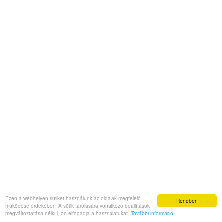
Ezen a webhelyen sütiket használunk az oldalak megfelelő
Rendben
működése érdekében. A sütik tárolására vonatkozó beállítások
megváltoztatása nélkül, ön elfogadja a használatukat.
További információ
.