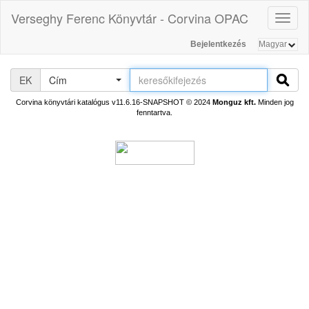
Verseghy Ferenc Könyvtár - Corvina OPAC
Toggl
naviga
Bejelentkezés
EK
Cím
Corvina könyvtári katalógus v11.6.16-SNAPSHOT
© 2024
Monguz kft.
Minden jog
fenntartva.