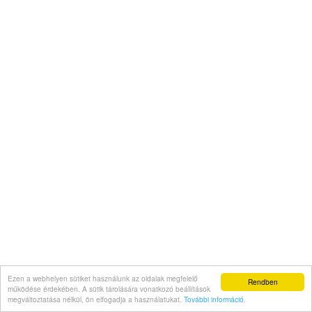
Ezen a webhelyen sütiket használunk az oldalak megfelelő
Rendben
működése érdekében. A sütik tárolására vonatkozó beállítások
megváltoztatása nélkül, ön elfogadja a használatukat.
További információ
.