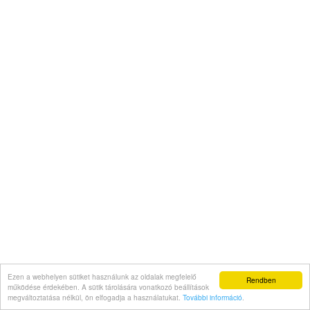
Ezen a webhelyen sütiket használunk az oldalak megfelelő
Rendben
működése érdekében. A sütik tárolására vonatkozó beállítások
megváltoztatása nélkül, ön elfogadja a használatukat.
További információ
.