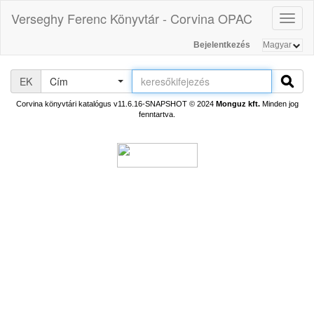
Verseghy Ferenc Könyvtár - Corvina OPAC
Toggl
naviga
Bejelentkezés
EK
Cím
Corvina könyvtári katalógus v11.6.16-SNAPSHOT
© 2024
Monguz kft.
Minden jog
fenntartva.