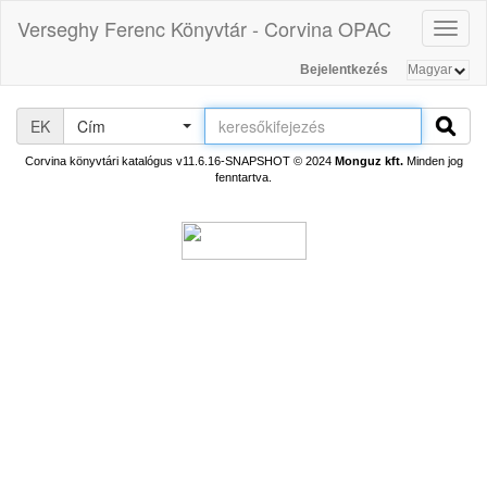
Verseghy Ferenc Könyvtár - Corvina OPAC
Toggl
naviga
Bejelentkezés
EK
Cím
Corvina könyvtári katalógus v11.6.16-SNAPSHOT
© 2024
Monguz kft.
Minden jog
fenntartva.