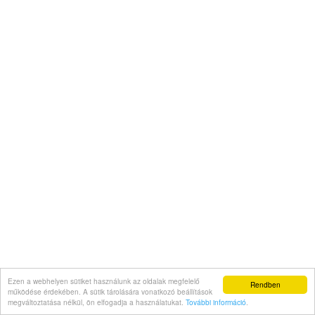
Ezen a webhelyen sütiket használunk az oldalak megfelelő
Rendben
működése érdekében. A sütik tárolására vonatkozó beállítások
megváltoztatása nélkül, ön elfogadja a használatukat.
További információ
.