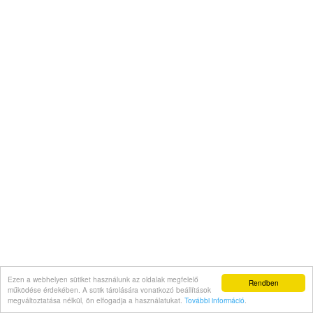
Ezen a webhelyen sütiket használunk az oldalak megfelelő
Rendben
működése érdekében. A sütik tárolására vonatkozó beállítások
megváltoztatása nélkül, ön elfogadja a használatukat.
További információ
.