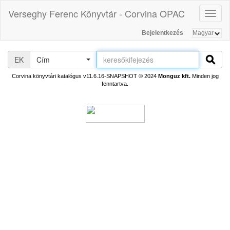
Verseghy Ferenc Könyvtár - Corvina OPAC
Toggl
naviga
Bejelentkezés
EK
Cím
Corvina könyvtári katalógus v11.6.16-SNAPSHOT
© 2024
Monguz kft.
Minden jog
fenntartva.