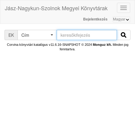
Jász-Nagykun-Szolnok Megyei Könyvtárak
Toggl
naviga
Bejelentkezés
EK
Cím
Corvina könyvtári katalógus v11.6.16-SNAPSHOT
© 2024
Monguz kft.
Minden jog
fenntartva.