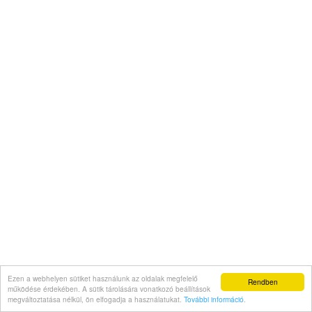
Ezen a webhelyen sütiket használunk az oldalak megfelelő
Rendben
működése érdekében. A sütik tárolására vonatkozó beállítások
megváltoztatása nélkül, ön elfogadja a használatukat.
További információ
.