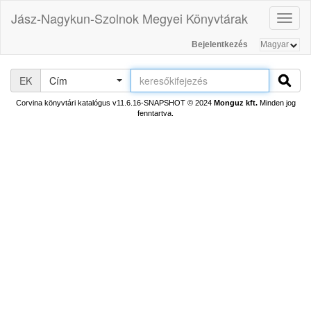
Jász-Nagykun-Szolnok Megyei Könyvtárak
Toggl
naviga
Bejelentkezés
EK
Cím
Corvina könyvtári katalógus v11.6.16-SNAPSHOT
© 2024
Monguz kft.
Minden jog
fenntartva.