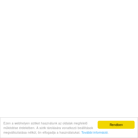
Ezen a webhelyen sütiket használunk az oldalak megfelelő
Rendben
működése érdekében. A sütik tárolására vonatkozó beállítások
megváltoztatása nélkül, ön elfogadja a használatukat.
További információ
.